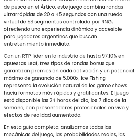
de pesca en el Ártico, este juego combina rondas
ultrarrápidas de 20 a 45 segundos con una rueda
virtual de 53 segmentos controlada por RNG,
ofreciendo una experiencia dinámica y accesible
para jugadores argentinos que buscan
entretenimiento inmediato.
Con un RTP líder en la industria de hasta 97,10% en
apuestas Leaf, tres tipos de rondas bonus que
garantizan premios en cada activación y un potencial
máximo de ganancia de 5.000x, Ice Fishing
representa la evolución natural de los game shows
hacia formatos más rápidos y gratificantes. El juego
está disponible las 24 horas del día, los 7 días de la
semana, con presentadores profesionales en vivo y
efectos de realidad aumentada.
En esta guía completa, analizamos todas las
mecánicas del juego, las probabilidades reales, las