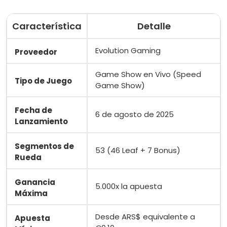
Característica
Detalle
Evolution Gaming
Proveedor
Game Show en Vivo (Speed
Tipo de Juego
Game Show)
Fecha de
6 de agosto de 2025
Lanzamiento
Segmentos de
53 (46 Leaf + 7 Bonus)
Rueda
Ganancia
5.000x la apuesta
Máxima
Desde ARS$ equivalente a
Apuesta