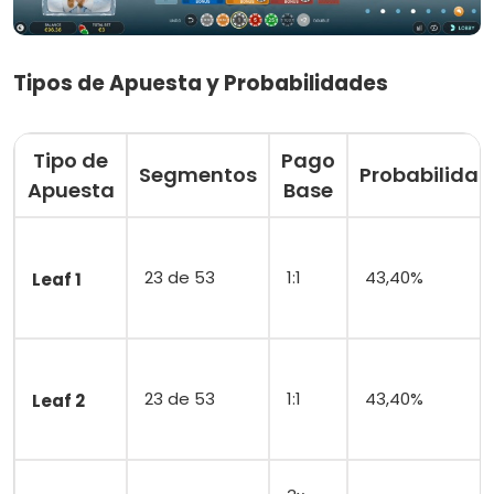
Tipos de Apuesta y Probabilidades
Tipo de
Pago
Segmentos
Probabilidad
Apuesta
Base
23 de 53
1:1
43,40%
Leaf 1
23 de 53
1:1
43,40%
Leaf 2