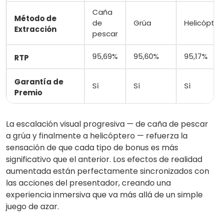
Caña
Método de
de
Grúa
Helicópte
Extracción
pescar
95,69%
95,60%
95,17%
RTP
Garantía de
Sí
Sí
Sí
Premio
La escalación visual progresiva — de caña de pescar
a grúa y finalmente a helicóptero — refuerza la
sensación de que cada tipo de bonus es más
significativo que el anterior. Los efectos de realidad
aumentada están perfectamente sincronizados con
las acciones del presentador, creando una
experiencia inmersiva que va más allá de un simple
juego de azar.