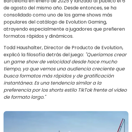
Barcelona en enero de 2025 y lanzado al público el 6
de agosto del mismo año. Desde entonces, se ha
consolidado como uno de los game shows más
populares del catálogo de Evolution Gaming,
atrayendo especialmente a jugadores que prefieren
formatos rápidos y dinámicos.
Todd Haushalter, Director de Producto de Evolution,
explicó la filosofía detrás del juego:
"Queríamos crear
un game show de velocidad desde hace mucho
tiempo, ya que vemos una audiencia creciente que
busca formatos más rápidos y de gratificación
instantánea. Es una tendencia similar a la
preferencia por los shorts estilo TikTok frente al video
de formato largo."