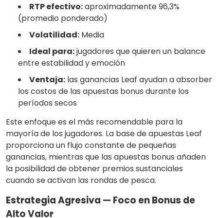
RTP efectivo:
aproximadamente 96,3%
(promedio ponderado)
Volatilidad:
Media
Ideal para:
jugadores que quieren un balance
entre estabilidad y emoción
Ventaja:
las ganancias Leaf ayudan a absorber
los costos de las apuestas bonus durante los
períodos secos
Este enfoque es el más recomendable para la
mayoría de los jugadores. La base de apuestas Leaf
proporciona un flujo constante de pequeñas
ganancias, mientras que las apuestas bonus añaden
la posibilidad de obtener premios sustanciales
cuando se activan las rondas de pesca.
Estrategia Agresiva — Foco en Bonus de
Alto Valor