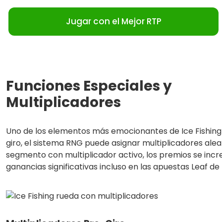
Jugar con el Mejor RTP
Funciones Especiales y
Multiplicadores
Uno de los elementos más emocionantes de Ice Fishing 
giro, el sistema RNG puede asignar multiplicadores alea
segmento con multiplicador activo, los premios se in
ganancias significativas incluso en las apuestas Leaf de 