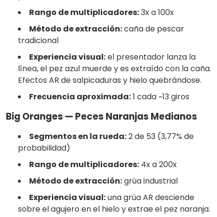
Rango de multiplicadores:
3x a 100x
Método de extracción:
caña de pescar
tradicional
Experiencia visual:
el presentador lanza la
línea, el pez azul muerde y es extraído con la caña.
Efectos AR de salpicaduras y hielo quebrándose.
Frecuencia aproximada:
1 cada ~13 giros
Big Oranges — Peces Naranjas Medianos
Segmentos en la rueda:
2 de 53 (3,77% de
probabilidad)
Rango de multiplicadores:
4x a 200x
Método de extracción:
grúa industrial
Experiencia visual:
una grúa AR desciende
sobre el agujero en el hielo y extrae el pez naranja.