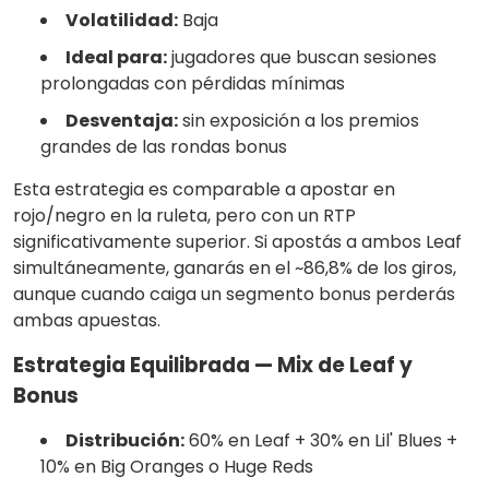
Volatilidad:
Baja
Ideal para:
jugadores que buscan sesiones
prolongadas con pérdidas mínimas
Desventaja:
sin exposición a los premios
grandes de las rondas bonus
Esta estrategia es comparable a apostar en
rojo/negro en la ruleta, pero con un RTP
significativamente superior. Si apostás a ambos Leaf
simultáneamente, ganarás en el ~86,8% de los giros,
aunque cuando caiga un segmento bonus perderás
ambas apuestas.
Estrategia Equilibrada — Mix de Leaf y
Bonus
Distribución:
60% en Leaf + 30% en Lil' Blues +
10% en Big Oranges o Huge Reds