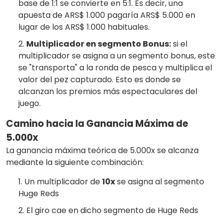
base de 1:1 se convierte en 5:1. Es decir, una
apuesta de ARS$ 1.000 pagaría ARS$ 5.000 en
lugar de los ARS$ 1.000 habituales.
Multiplicador en segmento Bonus:
si el
multiplicador se asigna a un segmento bonus, este
se "transporta" a la ronda de pesca y multiplica el
valor del pez capturado. Esto es donde se
alcanzan los premios más espectaculares del
juego.
Camino hacia la Ganancia Máxima de
5.000x
La ganancia máxima teórica de 5.000x se alcanza
mediante la siguiente combinación:
Un multiplicador de
10x
se asigna al segmento
Huge Reds
El giro cae en dicho segmento de Huge Reds